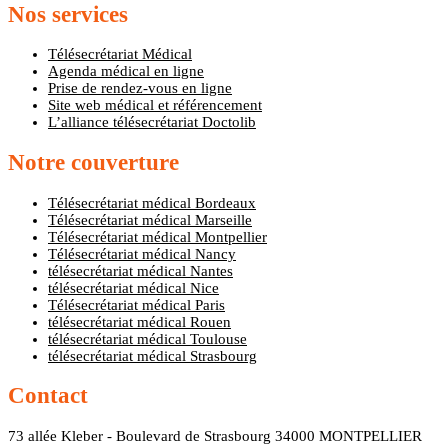
Nos services
Télésecrétariat Médical
Agenda médical en ligne
Prise de rendez-vous en ligne
Site web médical et référencement
L’alliance télésecrétariat Doctolib
Notre couverture
Télésecrétariat médical Bordeaux
Télésecrétariat médical Marseille
Télésecrétariat médical Montpellier
Télésecrétariat médical Nancy
télésecrétariat médical Nantes
télésecrétariat médical Nice
Télésecrétariat médical Paris
télésecrétariat médical Rouen
télésecrétariat médical Toulouse
télésecrétariat médical Strasbourg
Contact
73 allée Kleber - Boulevard de Strasbourg 34000 MONTPELLIER